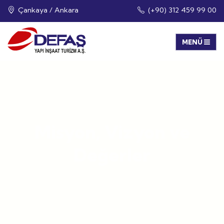
Çankaya / Ankara
(+90) 312 459 99 00
Misyon, Vizyon ve
Değerler