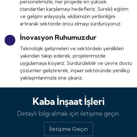
personelimizle, her projede en yüksek
standartları karşılamayı hedefleriz. Sürekli eğitim
ve gelişim anlayışıyla, ekibimizin yetkinliğini
artırarak sektörde öncü olmayı sürdürüyoruz.
İnovasyon Ruhumuzdur
Teknolojik gelişmeleri ve sektördeki yenilikleri
yakından takip ederek, projelerimizde
uygulamaya koyarız. Sürdürülebilir ve çevre dostu
çözümler geliştirerek, inşaat sektöründe yenilikçi
Müteahhitlik
yaklaşımlarımızla öne çıkarız.
İnşaat Taahhüt
Kaba İnşaat İşleri
İnce İnşaat İşleri
Detaylı bilgi almak için iletişime geçin.
ve dahası...
İletişime Geçin